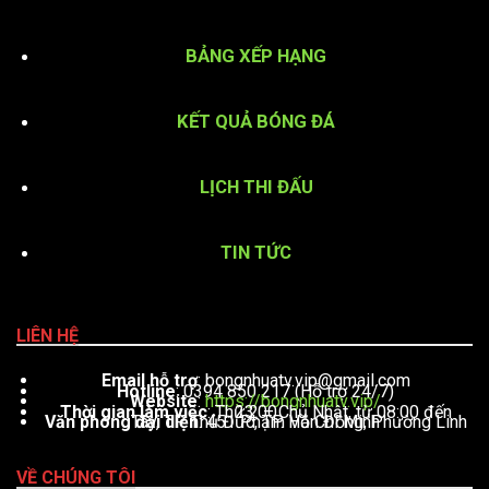
BẢNG XẾP HẠNG
KẾT QUẢ BÓNG ĐÁ
LỊCH THI ĐẤU
TIN TỨC
LIÊN HỆ
Email hỗ trợ
:
bongnhuatv.vip@gmail.com
Hotline
: 0394 850 217 (Hỗ trợ 24/7)
Website
:
https://bongnhuatv.vip/
Thời gian làm việc
: Thứ 2 – Chủ Nhật, từ 08:00 đến 23:00
Văn phòng đại diện
: 451 Phạm Văn Đồng, Phường Linh Tây, TP. Thủ Đức, TP. Hồ Chí Minh
VỀ CHÚNG TÔI