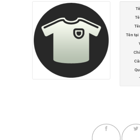
Tê
Tê
Tê
Tên tạ
Chi
Câ
Qu