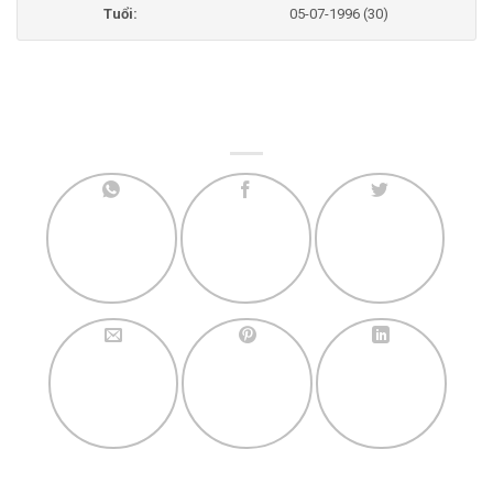
Tuổi:
05-07-1996 (30)