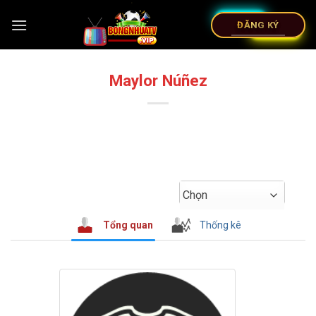
ĐĂNG KÝ
Maylor Núñez
Chọn
Tổng quan
Thống kê