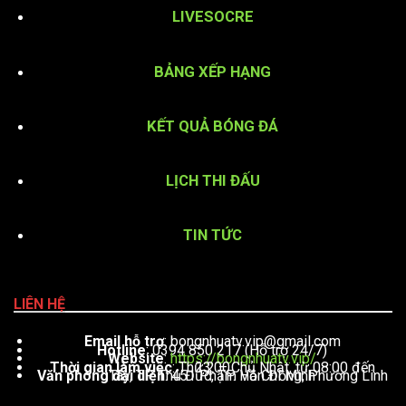
LIVESOCRE
BẢNG XẾP HẠNG
KẾT QUẢ BÓNG ĐÁ
LỊCH THI ĐẤU
TIN TỨC
LIÊN HỆ
Email hỗ trợ
:
bongnhuatv.vip@gmail.com
Hotline
: 0394 850 217 (Hỗ trợ 24/7)
Website
:
https://bongnhuatv.vip/
Thời gian làm việc
: Thứ 2 – Chủ Nhật, từ 08:00 đến 23:00
Văn phòng đại diện
: 451 Phạm Văn Đồng, Phường Linh Tây, TP. Thủ Đức, TP. Hồ Chí Minh