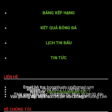
BẢNG XẾP HẠNG
KẾT QUẢ BÓNG ĐÁ
LỊCH THI ĐẤU
TIN TỨC
LIÊN HỆ
Email hỗ trợ
:
bongnhuatv.vip@gmail.com
Hotline
: 0394 850 217 (Hỗ trợ 24/7)
Website
:
https://bongnhuatv.vip/
Thời gian làm việc
: Thứ 2 – Chủ Nhật, từ 08:00 đến 23:00
Văn phòng đại diện
: 451 Phạm Văn Đồng, Phường Linh Tây, TP. Thủ Đức, TP. Hồ Chí Minh
VỀ CHÚNG TÔI