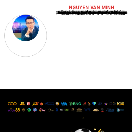
NGUYEN VAN MINH
Nguyễn Văn Minh là một trong những chuyên gia hàng đầu về báo cáo tin tức thể thao tại Việt Nam, với hơn 10 năm hoạt động trong ngành. Ông có kiến thức sâu rộng và kinh nghiệm đáng kể trong việc phân tích và báo cáo về các sự kiện thể thao hàng đầu. Sự hiểu biết sâu sắc của ông về ngành này đã giúp ông xây dựng uy tín và danh tiếng trong cộng đồng báo chí thể thao.