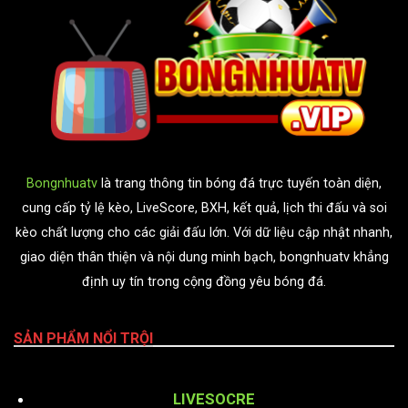
Bongnhuatv
là trang thông tin bóng đá trực tuyến toàn diện,
cung cấp tỷ lệ kèo, LiveScore, BXH, kết quả, lịch thi đấu và soi
kèo chất lượng cho các giải đấu lớn. Với dữ liệu cập nhật nhanh,
giao diện thân thiện và nội dung minh bạch, bongnhuatv khẳng
định uy tín trong cộng đồng yêu bóng đá.
SẢN PHẨM NỔI TRỘI
LIVESOCRE