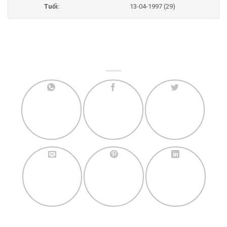
Tuổi:
13-04-1997 (29)