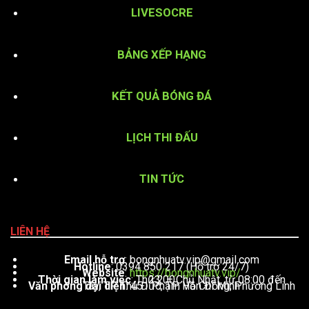
LIVESOCRE
BẢNG XẾP HẠNG
KẾT QUẢ BÓNG ĐÁ
LỊCH THI ĐẤU
TIN TỨC
LIÊN HỆ
Email hỗ trợ
:
bongnhuatv.vip@gmail.com
Hotline
: 0394 850 217 (Hỗ trợ 24/7)
Website
:
https://bongnhuatv.vip/
Thời gian làm việc
: Thứ 2 – Chủ Nhật, từ 08:00 đến 23:00
Văn phòng đại diện
: 451 Phạm Văn Đồng, Phường Linh Tây, TP. Thủ Đức, TP. Hồ Chí Minh