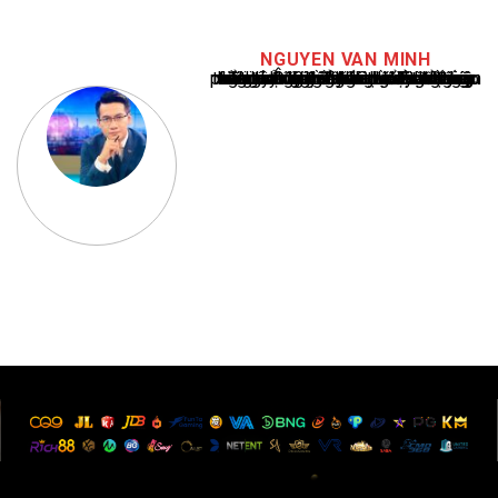
NGUYEN VAN MINH
Nguyễn Văn Minh là một trong những chuyên gia hàng đầu về báo cáo tin tức thể thao tại Việt Nam, với hơn 10 năm hoạt động trong ngành. Ông có kiến thức sâu rộng và kinh nghiệm đáng kể trong việc phân tích và báo cáo về các sự kiện thể thao hàng đầu. Sự hiểu biết sâu sắc của ông về ngành này đã giúp ông xây dựng uy tín và danh tiếng trong cộng đồng báo chí thể thao.