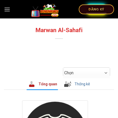
ĐĂNG KÝ
Marwan Al-Sahafi
Chọn
Tổng quan
Thống kê