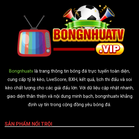
Bongnhuatv
là trang thông tin bóng đá trực tuyến toàn diện,
cung cấp tỷ lệ kèo, LiveScore, BXH, kết quả, lịch thi đấu và soi
kèo chất lượng cho các giải đấu lớn. Với dữ liệu cập nhật nhanh,
giao diện thân thiện và nội dung minh bạch, bongnhuatv khẳng
định uy tín trong cộng đồng yêu bóng đá.
SẢN PHẨM NỔI TRỘI