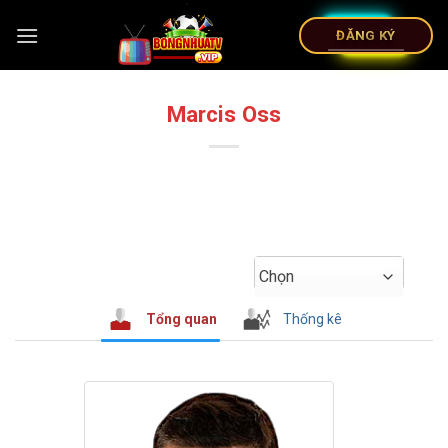
ĐĂNG KÝ
Marcis Oss
Chọn
Tổng quan
Thống kê