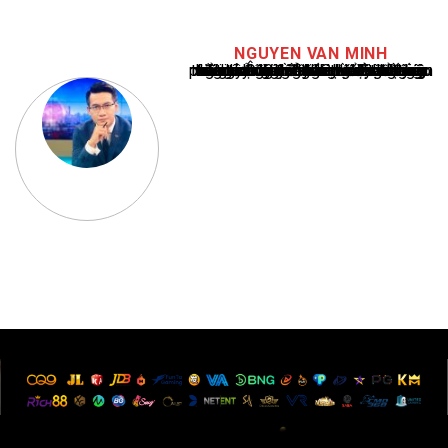
NGUYEN VAN MINH
Nguyễn Văn Minh là một trong những chuyên gia hàng đầu về báo cáo tin tức thể thao tại Việt Nam, với hơn 10 năm hoạt động trong ngành. Ông có kiến thức sâu rộng và kinh nghiệm đáng kể trong việc phân tích và báo cáo về các sự kiện thể thao hàng đầu. Sự hiểu biết sâu sắc của ông về ngành này đã giúp ông xây dựng uy tín và danh tiếng trong cộng đồng báo chí thể thao.