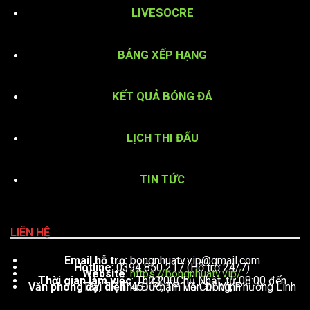
LIVESOCRE
BẢNG XẾP HẠNG
KẾT QUẢ BÓNG ĐÁ
LỊCH THI ĐẤU
TIN TỨC
LIÊN HỆ
Email hỗ trợ
:
bongnhuatv.vip@gmail.com
Hotline
: 0394 850 217 (Hỗ trợ 24/7)
Website
:
https://bongnhuatv.vip/
Thời gian làm việc
: Thứ 2 – Chủ Nhật, từ 08:00 đến 23:00
Văn phòng đại diện
: 451 Phạm Văn Đồng, Phường Linh Tây, TP. Thủ Đức, TP. Hồ Chí Minh