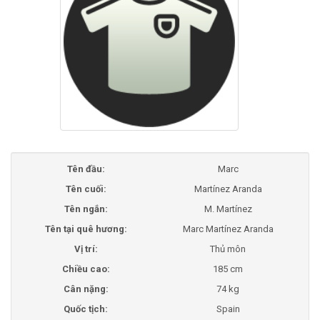
Tên đầu:
Marc
Tên cuối:
Martínez Aranda
Tên ngắn:
M. Martínez
Tên tại quê hương:
Marc Martínez Aranda
Vị trí:
Thủ môn
Chiều cao:
185 cm
Cân nặng:
74 kg
Quốc tịch:
Spain