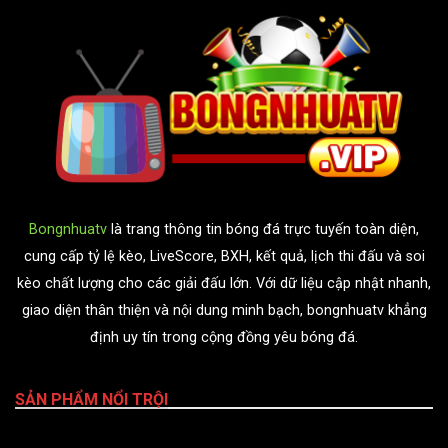
Bongnhuatv
là trang thông tin bóng đá trực tuyến toàn diện,
cung cấp tỷ lệ kèo, LiveScore, BXH, kết quả, lịch thi đấu và soi
kèo chất lượng cho các giải đấu lớn. Với dữ liệu cập nhật nhanh,
giao diện thân thiện và nội dung minh bạch, bongnhuatv khẳng
định uy tín trong cộng đồng yêu bóng đá.
SẢN PHẨM NỔI TRỘI