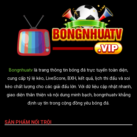
Bongnhuatv
là trang thông tin bóng đá trực tuyến toàn diện,
cung cấp tỷ lệ kèo, LiveScore, BXH, kết quả, lịch thi đấu và soi
kèo chất lượng cho các giải đấu lớn. Với dữ liệu cập nhật nhanh,
giao diện thân thiện và nội dung minh bạch, bongnhuatv khẳng
định uy tín trong cộng đồng yêu bóng đá.
SẢN PHẨM NỔI TRỘI