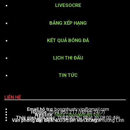
LIVESOCRE
BẢNG XẾP HẠNG
KẾT QUẢ BÓNG ĐÁ
LỊCH THI ĐẤU
TIN TỨC
LIÊN HỆ
Email hỗ trợ
:
bongnhuatv.vip@gmail.com
Hotline
: 0394 850 217 (Hỗ trợ 24/7)
Website
:
https://bongnhuatv.vip/
Thời gian làm việc
: Thứ 2 – Chủ Nhật, từ 08:00 đến 23:00
Văn phòng đại diện
: 451 Phạm Văn Đồng, Phường Linh Tây, TP. Thủ Đức, TP. Hồ Chí Minh