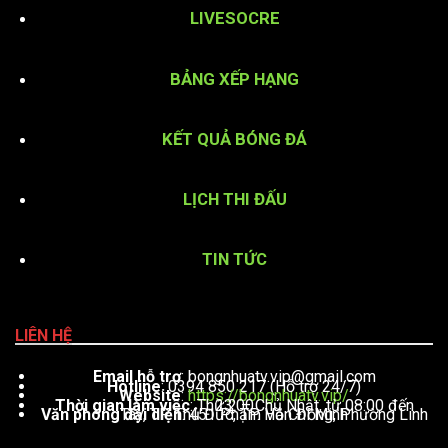
LIVESOCRE
BẢNG XẾP HẠNG
KẾT QUẢ BÓNG ĐÁ
LỊCH THI ĐẤU
TIN TỨC
LIÊN HỆ
Email hỗ trợ
:
bongnhuatv.vip@gmail.com
Hotline
: 0394 850 217 (Hỗ trợ 24/7)
Website
:
https://bongnhuatv.vip/
Thời gian làm việc
: Thứ 2 – Chủ Nhật, từ 08:00 đến 23:00
Văn phòng đại diện
: 451 Phạm Văn Đồng, Phường Linh Tây, TP. Thủ Đức, TP. Hồ Chí Minh