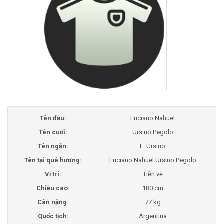
Tên đầu:
Luciano Nahuel
Tên cuối:
Ursino Pegolo
Tên ngắn:
L. Ursino
Tên tại quê hương:
Luciano Nahuel Ursino Pegolo
Vị trí:
Tiền vệ
Chiều cao:
180 cm
Cân nặng:
77 kg
Quốc tịch:
Argentina