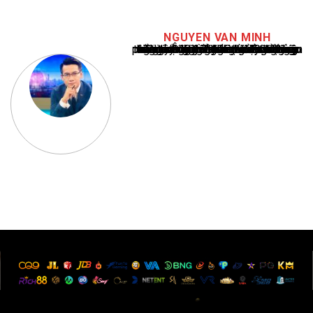
NGUYEN VAN MINH
Nguyễn Văn Minh là một trong những chuyên gia hàng đầu về báo cáo tin tức thể thao tại Việt Nam, với hơn 10 năm hoạt động trong ngành. Ông có kiến thức sâu rộng và kinh nghiệm đáng kể trong việc phân tích và báo cáo về các sự kiện thể thao hàng đầu. Sự hiểu biết sâu sắc của ông về ngành này đã giúp ông xây dựng uy tín và danh tiếng trong cộng đồng báo chí thể thao.