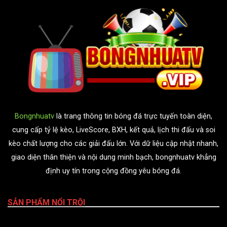
Bongnhuatv
là trang thông tin bóng đá trực tuyến toàn diện,
cung cấp tỷ lệ kèo, LiveScore, BXH, kết quả, lịch thi đấu và soi
kèo chất lượng cho các giải đấu lớn. Với dữ liệu cập nhật nhanh,
giao diện thân thiện và nội dung minh bạch, bongnhuatv khẳng
định uy tín trong cộng đồng yêu bóng đá.
SẢN PHẨM NỔI TRỘI