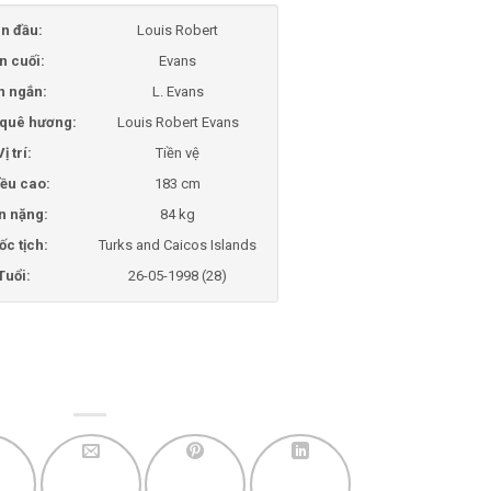
n đầu:
Louis Robert
n cuối:
Evans
n ngắn:
L. Evans
i quê hương:
Louis Robert Evans
Vị trí:
Tiền vệ
ều cao:
183 cm
n nặng:
84 kg
ốc tịch:
Turks and Caicos Islands
Tuổi:
26-05-1998 (28)