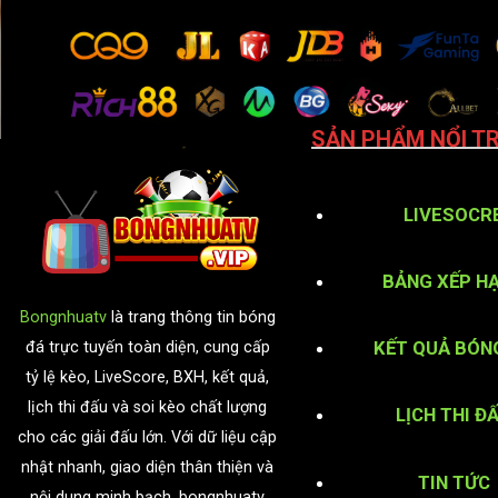
SẢN PHẨM NỔI TR
LIVESOCR
BẢNG XẾP H
Bongnhuatv
là trang thông tin bóng
KẾT QUẢ BÓN
đá trực tuyến toàn diện, cung cấp
tỷ lệ kèo, LiveScore, BXH, kết quả,
lịch thi đấu và soi kèo chất lượng
LỊCH THI Đ
cho các giải đấu lớn. Với dữ liệu cập
nhật nhanh, giao diện thân thiện và
TIN TỨC
nội dung minh bạch, bongnhuatv