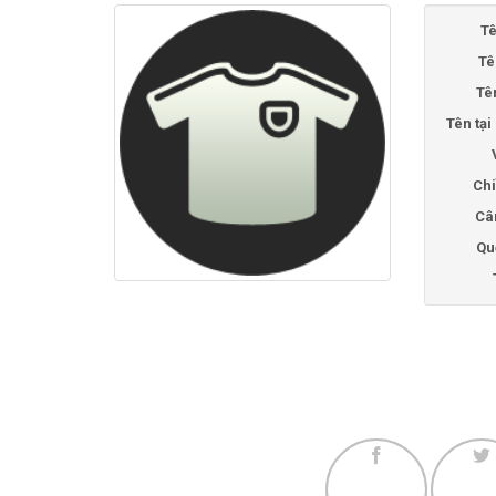
Tê
Tê
Tê
Tên tạ
Chi
Câ
Qu