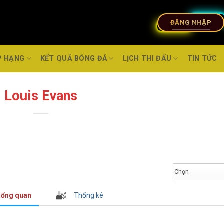
ĐĂNG NHẬP
P HẠNG
KẾT QUẢ BÓNG ĐÁ
LỊCH THI ĐẤU
TIN TỨC
Louis Evans
Chọn
ổng quan
Thống kê