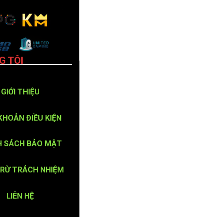
G TÔI
GIỚI THIỆU
KHOẢN ĐIỀU KIỆN
H SÁCH BẢO MẬT
TRỪ TRÁCH NHIỆM
LIÊN HỆ