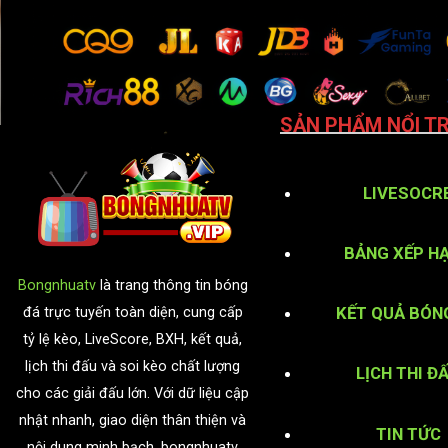
SẢN PHẨM NỔI TR
LIVESOCR
BẢNG XẾP H
Bongnhuatv
là trang thông tin bóng
KẾT QUẢ BÓN
đá trực tuyến toàn diện, cung cấp
tỷ lệ kèo, LiveScore, BXH, kết quả,
lịch thi đấu và soi kèo chất lượng
LỊCH THI Đ
cho các giải đấu lớn. Với dữ liệu cập
nhật nhanh, giao diện thân thiện và
TIN TỨC
nội dung minh bạch, bongnhuatv