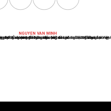
NGUYEN VAN MINH
cáo tin tức thể thao tại Việt Nam, với hơn 10 năm hoạt động trong ngành. Ông có kiến thức sâu rộng và kinh nghiệm đáng kể trong việc phân tích và báo cáo về các sự kiện thể thao hàng đầu. Sự hiểu biết sâu sắc của ông về ngành này đã giúp ông xây dựng uy tín và danh tiếng trong cộng đồng báo chí thể thao.