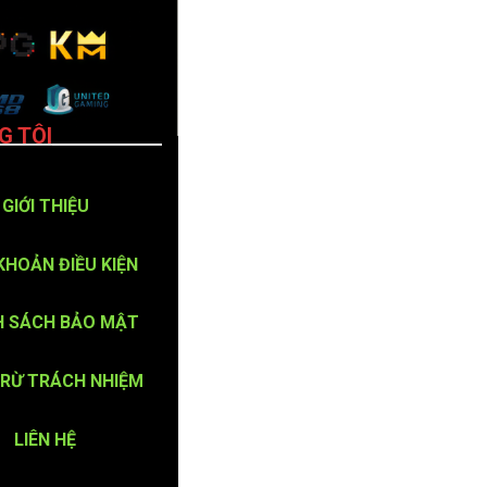
G TÔI
GIỚI THIỆU
KHOẢN ĐIỀU KIỆN
H SÁCH BẢO MẬT
TRỪ TRÁCH NHIỆM
LIÊN HỆ