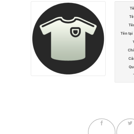
Tê
Tê
Tê
Tên tạ
Chi
Câ
Qu