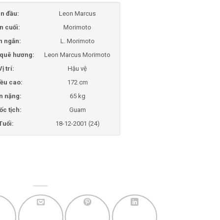
n đầu:
Leon Marcus
n cuối:
Morimoto
n ngắn:
L. Morimoto
i quê hương:
Leon Marcus Morimoto
Vị trí:
Hậu vệ
ều cao:
172 cm
n nặng:
65 kg
ốc tịch:
Guam
Tuổi:
18-12-2001 (24)