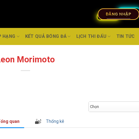
ĐĂNG NHẬP
P HẠNG
KẾT QUẢ BÓNG ĐÁ
LỊCH THI ĐẤU
TIN TỨC
Leon Morimoto
Chọn
ổng quan
Thống kê