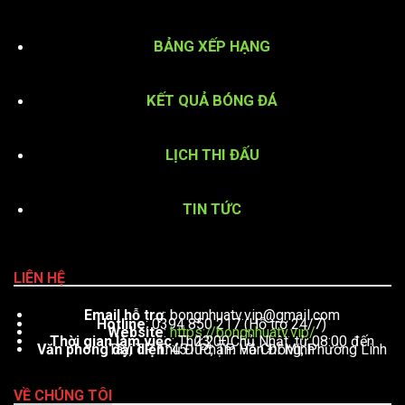
BẢNG XẾP HẠNG
KẾT QUẢ BÓNG ĐÁ
LỊCH THI ĐẤU
TIN TỨC
LIÊN HỆ
Email hỗ trợ
:
bongnhuatv.vip@gmail.com
Hotline
: 0394 850 217 (Hỗ trợ 24/7)
Website
:
https://bongnhuatv.vip/
Thời gian làm việc
: Thứ 2 – Chủ Nhật, từ 08:00 đến 23:00
Văn phòng đại diện
: 451 Phạm Văn Đồng, Phường Linh Tây, TP. Thủ Đức, TP. Hồ Chí Minh
VỀ CHÚNG TÔI