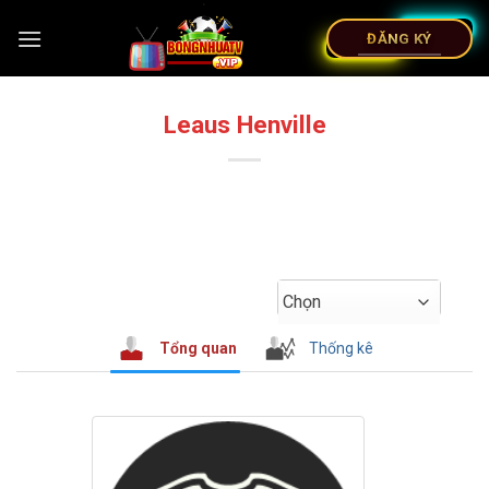
ĐĂNG KÝ
Leaus Henville
Chọn
Tổng quan
Thống kê