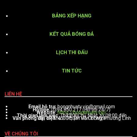
BẢNG XẾP HẠNG
KẾT QUẢ BÓNG ĐÁ
LỊCH THI ĐẤU
TIN TỨC
LIÊN HỆ
Email hỗ trợ
:
bongnhuatv.vip@gmail.com
Hotline
: 0394 850 217 (Hỗ trợ 24/7)
Website
:
https://bongnhuatv.vip/
Thời gian làm việc
: Thứ 2 – Chủ Nhật, từ 08:00 đến 23:00
Văn phòng đại diện
: 451 Phạm Văn Đồng, Phường Linh Tây, TP. Thủ Đức, TP. Hồ Chí Minh
VỀ CHÚNG TÔI