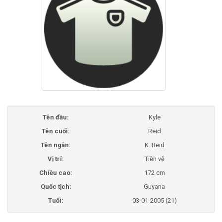
Tên đầu:
Kyle
Tên cuối:
Reid
Tên ngắn:
K. Reid
Vị trí:
Tiền vệ
Chiều cao:
172 cm
Quốc tịch:
Guyana
Tuổi:
03-01-2005 (21)