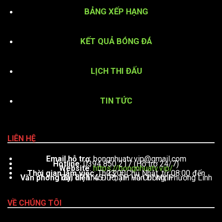
BẢNG XẾP HẠNG
KẾT QUẢ BÓNG ĐÁ
LỊCH THI ĐẤU
TIN TỨC
LIÊN HỆ
Email hỗ trợ
:
bongnhuatv.vip@gmail.com
Hotline
: 0394 850 217 (Hỗ trợ 24/7)
Website
:
https://bongnhuatv.vip/
Thời gian làm việc
: Thứ 2 – Chủ Nhật, từ 08:00 đến 23:00
Văn phòng đại diện
: 451 Phạm Văn Đồng, Phường Linh Tây, TP. Thủ Đức, TP. Hồ Chí Minh
VỀ CHÚNG TÔI