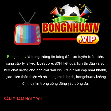
Bongnhuatv
là trang thông tin bóng đá trực tuyến toàn diện,
cung cấp tỷ lệ kèo, LiveScore, BXH, kết quả, lịch thi đấu và soi
kèo chất lượng cho các giải đấu lớn. Với dữ liệu cập nhật nhanh,
giao diện thân thiện và nội dung minh bạch, bongnhuatv khẳng
định uy tín trong cộng đồng yêu bóng đá.
SẢN PHẨM NỔI TRỘI