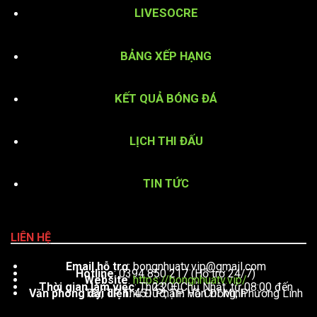
LIVESOCRE
BẢNG XẾP HẠNG
KẾT QUẢ BÓNG ĐÁ
LỊCH THI ĐẤU
TIN TỨC
LIÊN HỆ
Email hỗ trợ
:
bongnhuatv.vip@gmail.com
Hotline
: 0394 850 217 (Hỗ trợ 24/7)
Website
:
https://bongnhuatv.vip/
Thời gian làm việc
: Thứ 2 – Chủ Nhật, từ 08:00 đến 23:00
Văn phòng đại diện
: 451 Phạm Văn Đồng, Phường Linh Tây, TP. Thủ Đức, TP. Hồ Chí Minh