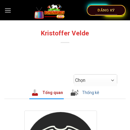
ĐĂNG KÝ
Kristoffer Velde
Chọn
Tổng quan
Thống kê