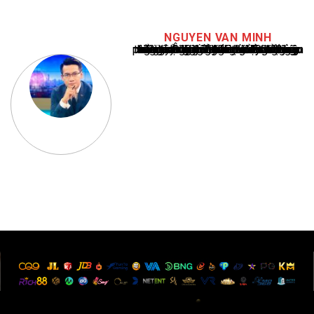
NGUYEN VAN MINH
Nguyễn Văn Minh là một trong những chuyên gia hàng đầu về báo cáo tin tức thể thao tại Việt Nam, với hơn 10 năm hoạt động trong ngành. Ông có kiến thức sâu rộng và kinh nghiệm đáng kể trong việc phân tích và báo cáo về các sự kiện thể thao hàng đầu. Sự hiểu biết sâu sắc của ông về ngành này đã giúp ông xây dựng uy tín và danh tiếng trong cộng đồng báo chí thể thao.