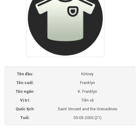
Tên đầu:
Kirtney
Tên cuối:
Franklyn
Tên ngắn:
K. Franklyn
Vị trí:
Tiền vệ
Quốc tịch:
Saint Vincent and the Grenadines
Tuổi:
05-03-2005 (21)