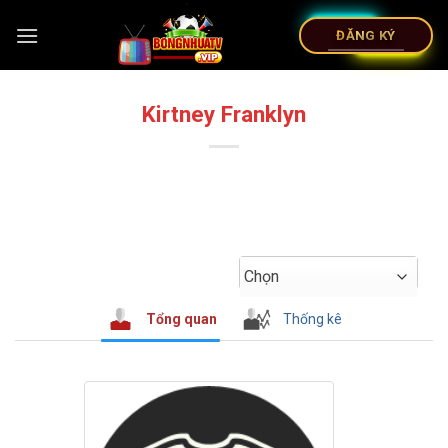
ĐĂNG KÝ
Kirtney Franklyn
Chọn
Tổng quan
Thống kê