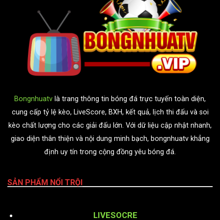
Bongnhuatv
là trang thông tin bóng đá trực tuyến toàn diện,
cung cấp tỷ lệ kèo, LiveScore, BXH, kết quả, lịch thi đấu và soi
kèo chất lượng cho các giải đấu lớn. Với dữ liệu cập nhật nhanh,
giao diện thân thiện và nội dung minh bạch, bongnhuatv khẳng
định uy tín trong cộng đồng yêu bóng đá.
SẢN PHẨM NỔI TRỘI
LIVESOCRE