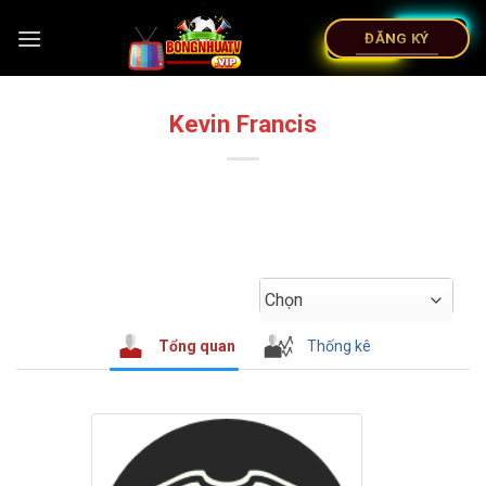
ĐĂNG KÝ
Kevin Francis
Chọn
Tổng quan
Thống kê