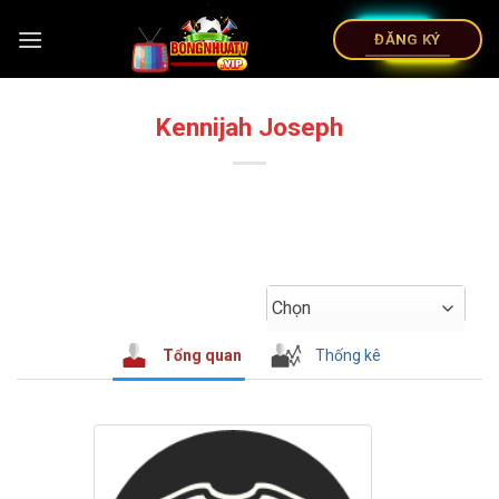
ĐĂNG KÝ
Kennijah Joseph
Chọn
Tổng quan
Thống kê