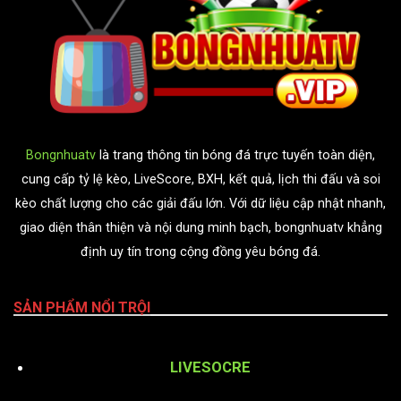
Bongnhuatv
là trang thông tin bóng đá trực tuyến toàn diện,
cung cấp tỷ lệ kèo, LiveScore, BXH, kết quả, lịch thi đấu và soi
kèo chất lượng cho các giải đấu lớn. Với dữ liệu cập nhật nhanh,
giao diện thân thiện và nội dung minh bạch, bongnhuatv khẳng
định uy tín trong cộng đồng yêu bóng đá.
SẢN PHẨM NỔI TRỘI
LIVESOCRE