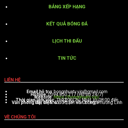
BẢNG XẾP HẠNG
KẾT QUẢ BÓNG ĐÁ
LỊCH THI ĐẤU
TIN TỨC
LIÊN HỆ
Email hỗ trợ
:
bongnhuatv.vip@gmail.com
Hotline
: 0394 850 217 (Hỗ trợ 24/7)
Website
:
https://bongnhuatv.vip/
Thời gian làm việc
: Thứ 2 – Chủ Nhật, từ 08:00 đến 23:00
Văn phòng đại diện
: 451 Phạm Văn Đồng, Phường Linh Tây, TP. Thủ Đức, TP. Hồ Chí Minh
VỀ CHÚNG TÔI