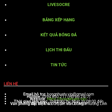
LIVESOCRE
BẢNG XẾP HẠNG
KẾT QUẢ BÓNG ĐÁ
LỊCH THI ĐẤU
TIN TỨC
LIÊN HỆ
Email hỗ trợ
:
bongnhuatv.vip@gmail.com
Hotline
: 0394 850 217 (Hỗ trợ 24/7)
Website
:
https://bongnhuatv.vip/
Thời gian làm việc
: Thứ 2 – Chủ Nhật, từ 08:00 đến 23:00
Văn phòng đại diện
: 451 Phạm Văn Đồng, Phường Linh Tây, TP. Thủ Đức, TP. Hồ Chí Minh