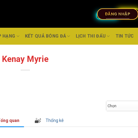
ĐĂNG NHẬP
P HẠNG
KẾT QUẢ BÓNG ĐÁ
LỊCH THI ĐẤU
TIN TỨC
Kenay Myrie
Chọn
ổng quan
Thống kê