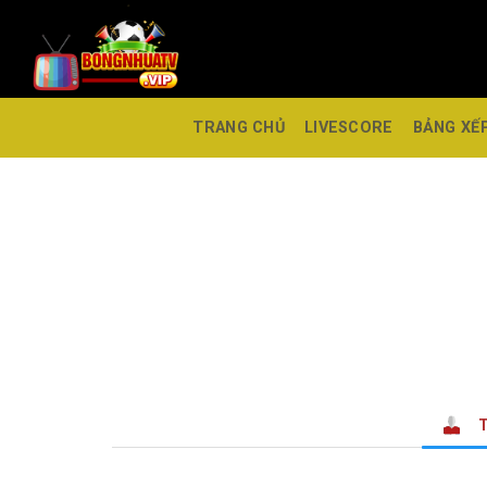
TRANG CHỦ
LIVESCORE
BẢNG XẾ
T