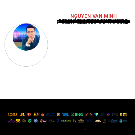
NGUYEN VAN MINH
Nguyễn Văn Minh là một trong những chuyên gia hàng đầu về báo cáo tin tức thể thao tại Việt Nam, với hơn 10 năm hoạt động trong ngành. Ông có kiến thức sâu rộng và kinh nghiệm đáng kể trong việc phân tích và báo cáo về các sự kiện thể thao hàng đầu. Sự hiểu biết sâu sắc của ông về ngành này đã giúp ông xây dựng uy tín và danh tiếng trong cộng đồng báo chí thể thao.