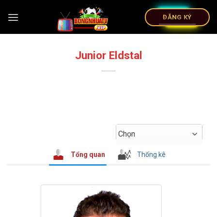
ĐĂNG KÝ
Junior Eldstal
Chọn
Tổng quan
Thống kê