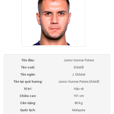
Tên đầu:
Junior Gunnar Putera
Tên cuối:
Eldstål
Tên ngắn:
J. Eldstal
Tên tại quê hương:
Junior Gunnar Putera Eldstål
Vị trí:
Hậu vệ
Chiều cao:
191 cm
Cân nặng:
80 kg
Quốc tịch:
Malaysia