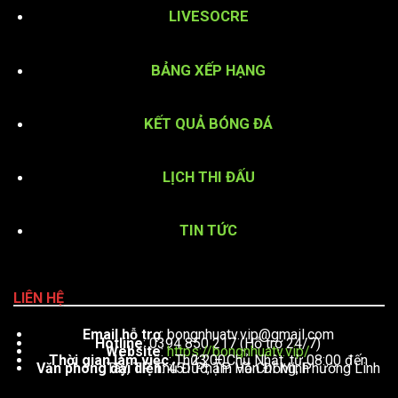
LIVESOCRE
BẢNG XẾP HẠNG
KẾT QUẢ BÓNG ĐÁ
LỊCH THI ĐẤU
TIN TỨC
LIÊN HỆ
Email hỗ trợ
:
bongnhuatv.vip@gmail.com
Hotline
: 0394 850 217 (Hỗ trợ 24/7)
Website
:
https://bongnhuatv.vip/
Thời gian làm việc
: Thứ 2 – Chủ Nhật, từ 08:00 đến 23:00
Văn phòng đại diện
: 451 Phạm Văn Đồng, Phường Linh Tây, TP. Thủ Đức, TP. Hồ Chí Minh