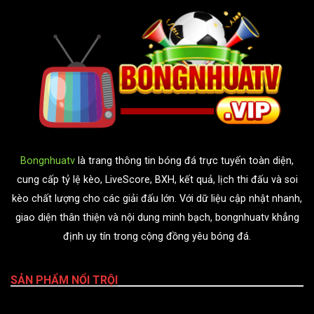
Bongnhuatv
là trang thông tin bóng đá trực tuyến toàn diện,
cung cấp tỷ lệ kèo, LiveScore, BXH, kết quả, lịch thi đấu và soi
kèo chất lượng cho các giải đấu lớn. Với dữ liệu cập nhật nhanh,
giao diện thân thiện và nội dung minh bạch, bongnhuatv khẳng
định uy tín trong cộng đồng yêu bóng đá.
SẢN PHẨM NỔI TRỘI