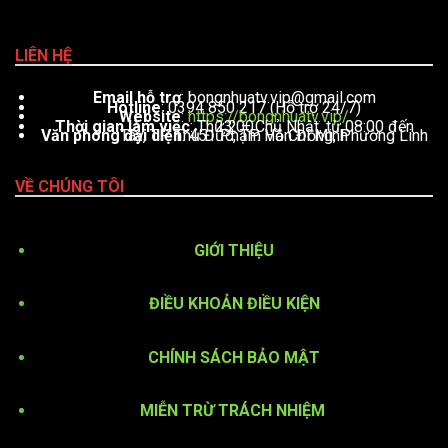
LIÊN HỆ
Email hỗ trợ
:
bongnhuatv.vip@gmail.com
Hotline
: 0394 850 217 (Hỗ trợ 24/7)
Website
:
https://bongnhuatv.vip/
Thời gian làm việc
: Thứ 2 – Chủ Nhật, từ 08:00 đến 23:00
Văn phòng đại diện
: 451 Phạm Văn Đồng, Phường Linh Tây, TP. Thủ Đức, TP. Hồ Chí Minh
VỀ CHÚNG TÔI
GIỚI THIỆU
ĐIỀU KHOẢN ĐIỀU KIỆN
CHÍNH SÁCH BẢO MẬT
MIỄN TRỪ TRÁCH NHIỆM