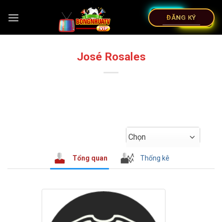
ĐĂNG KÝ
José Rosales
Chọn
Tổng quan
Thống kê