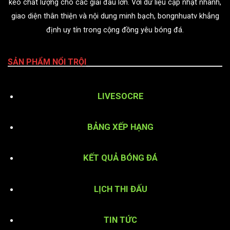
kèo chất lượng cho các giải đấu lớn. Với dữ liệu cập nhật nhanh,
giao diện thân thiện và nội dung minh bạch, bongnhuatv khẳng
định uy tín trong cộng đồng yêu bóng đá.
SẢN PHẨM NỔI TRỘI
LIVESOCRE
BẢNG XẾP HẠNG
KẾT QUẢ BÓNG ĐÁ
LỊCH THI ĐẤU
TIN TỨC