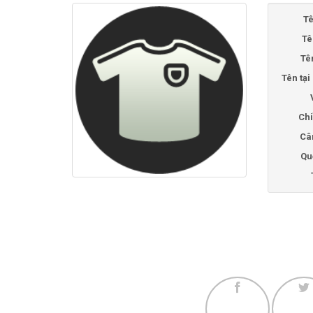
Tê
Tê
Tê
Tên tạ
Chi
Câ
Qu