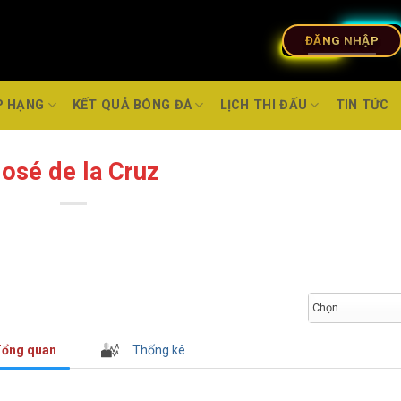
ĐĂNG NHẬP
P HẠNG
KẾT QUẢ BÓNG ĐÁ
LỊCH THI ĐẤU
TIN TỨC
osé de la Cruz
Chọn
ổng quan
Thống kê