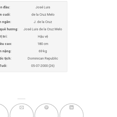
n đầu:
José Luis
n cuối:
de la Cruz Melo
n ngắn:
J. de la Cruz
i quê hương:
José Luis de la Cruz Melo
Vị trí:
Hậu vệ
ều cao:
180 cm
n nặng:
69 kg
ốc tịch:
Dominican Republic
Tuổi:
05-07-2000 (26)