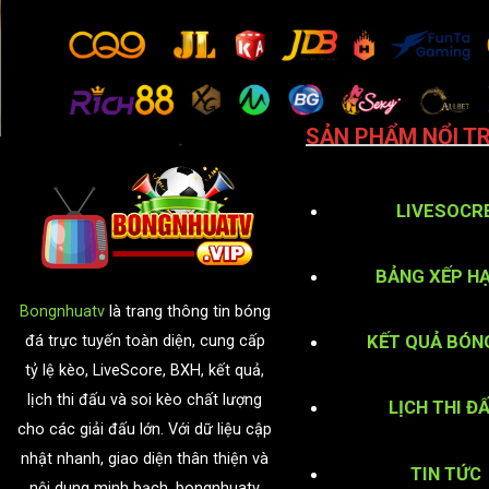
SẢN PHẨM NỔI TR
LIVESOCR
BẢNG XẾP H
Bongnhuatv
là trang thông tin bóng
KẾT QUẢ BÓN
đá trực tuyến toàn diện, cung cấp
tỷ lệ kèo, LiveScore, BXH, kết quả,
lịch thi đấu và soi kèo chất lượng
LỊCH THI Đ
cho các giải đấu lớn. Với dữ liệu cập
nhật nhanh, giao diện thân thiện và
TIN TỨC
nội dung minh bạch, bongnhuatv