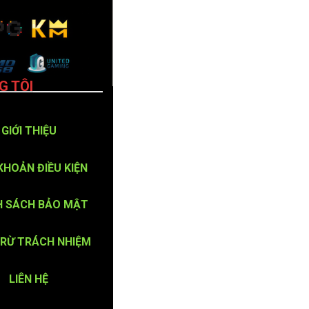
G TÔI
GIỚI THIỆU
KHOẢN ĐIỀU KIỆN
H SÁCH BẢO MẬT
TRỪ TRÁCH NHIỆM
LIÊN HỆ