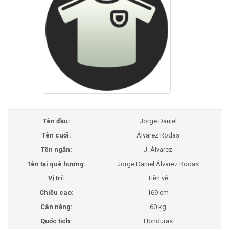
Tên đầu:
Jorge Daniel
Tên cuối:
Álvarez Rodas
Tên ngắn:
J. Álvarez
Tên tại quê hương:
Jorge Daniel Álvarez Rodas
Vị trí:
Tiền vệ
Chiều cao:
169 cm
Cân nặng:
60 kg
Quốc tịch:
Honduras