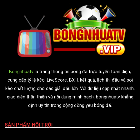
Bongnhuatv
là trang thông tin bóng đá trực tuyến toàn diện,
cung cấp tỷ lệ kèo, LiveScore, BXH, kết quả, lịch thi đấu và soi
kèo chất lượng cho các giải đấu lớn. Với dữ liệu cập nhật nhanh,
giao diện thân thiện và nội dung minh bạch, bongnhuatv khẳng
định uy tín trong cộng đồng yêu bóng đá.
SẢN PHẨM NỔI TRỘI