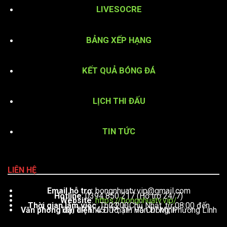
LIVESOCRE
BẢNG XẾP HẠNG
KẾT QUẢ BÓNG ĐÁ
LỊCH THI ĐẤU
TIN TỨC
LIÊN HỆ
Email hỗ trợ
:
bongnhuatv.vip@gmail.com
Hotline
: 0394 850 217 (Hỗ trợ 24/7)
Website
:
https://bongnhuatv.vip/
Thời gian làm việc
: Thứ 2 – Chủ Nhật, từ 08:00 đến 23:00
Văn phòng đại diện
: 451 Phạm Văn Đồng, Phường Linh Tây, TP. Thủ Đức, TP. Hồ Chí Minh