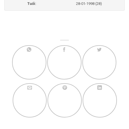
Tuổi:
28-01-1998 (28)