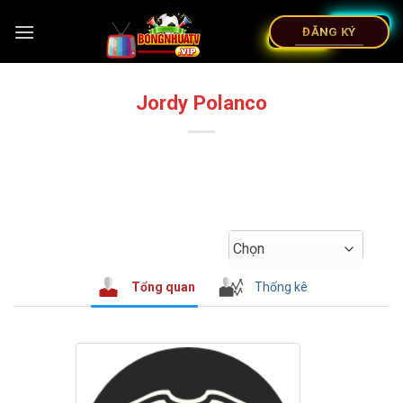
ĐĂNG KÝ
Jordy Polanco
Chọn
Tổng quan
Thống kê