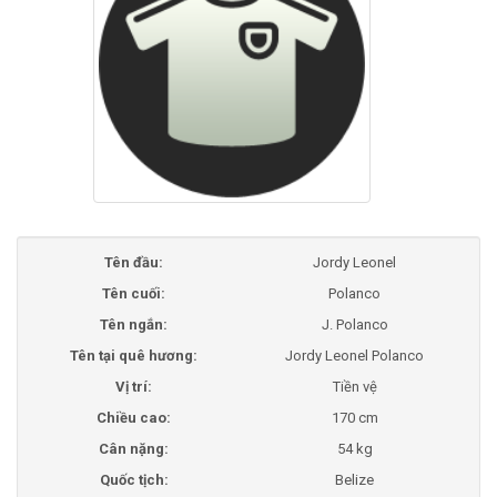
Tên đầu:
Jordy Leonel
Tên cuối:
Polanco
Tên ngắn:
J. Polanco
Tên tại quê hương:
Jordy Leonel Polanco
Vị trí:
Tiền vệ
Chiều cao:
170 cm
Cân nặng:
54 kg
Quốc tịch:
Belize