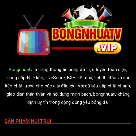
Bongnhuatv
là trang thông tin bóng đá trực tuyến toàn diện,
cung cấp tỷ lệ kèo, LiveScore, BXH, kết quả, lịch thi đấu và soi
kèo chất lượng cho các giải đấu lớn. Với dữ liệu cập nhật nhanh,
giao diện thân thiện và nội dung minh bạch, bongnhuatv khẳng
định uy tín trong cộng đồng yêu bóng đá.
SẢN PHẨM NỔI TRỘI