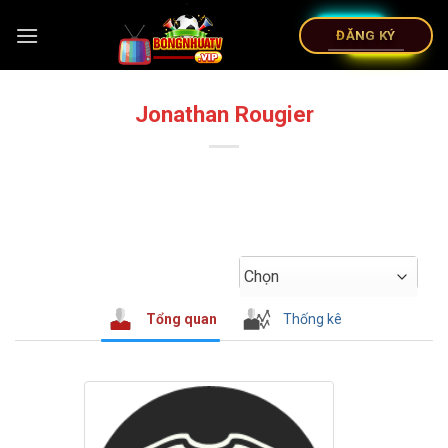
ĐĂNG KÝ
Jonathan Rougier
Chọn
Tổng quan
Thống kê