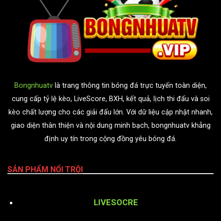
Bongnhuatv
là trang thông tin bóng đá trực tuyến toàn diện,
cung cấp tỷ lệ kèo, LiveScore, BXH, kết quả, lịch thi đấu và soi
kèo chất lượng cho các giải đấu lớn. Với dữ liệu cập nhật nhanh,
giao diện thân thiện và nội dung minh bạch, bongnhuatv khẳng
định uy tín trong cộng đồng yêu bóng đá.
SẢN PHẨM NỔI TRỘI
LIVESOCRE