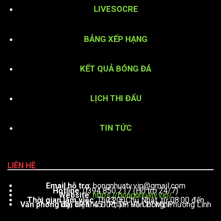
LIVESOCRE
BẢNG XẾP HẠNG
KẾT QUẢ BÓNG ĐÁ
LỊCH THI ĐẤU
TIN TỨC
LIÊN HỆ
Email hỗ trợ
:
bongnhuatv.vip@gmail.com
Hotline
: 0394 850 217 (Hỗ trợ 24/7)
Website
:
https://bongnhuatv.vip/
Thời gian làm việc
: Thứ 2 – Chủ Nhật, từ 08:00 đến 23:00
Văn phòng đại diện
: 451 Phạm Văn Đồng, Phường Linh Tây, TP. Thủ Đức, TP. Hồ Chí Minh