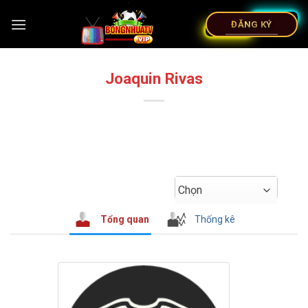
ĐĂNG KÝ
Joaquin Rivas
Chọn
Tổng quan
Thống kê