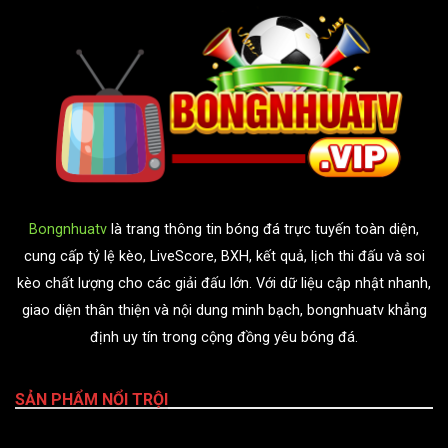
Bongnhuatv
là trang thông tin bóng đá trực tuyến toàn diện,
cung cấp tỷ lệ kèo, LiveScore, BXH, kết quả, lịch thi đấu và soi
kèo chất lượng cho các giải đấu lớn. Với dữ liệu cập nhật nhanh,
giao diện thân thiện và nội dung minh bạch, bongnhuatv khẳng
định uy tín trong cộng đồng yêu bóng đá.
SẢN PHẨM NỔI TRỘI