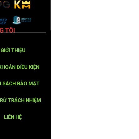
G TÔI
GIỚI THIỆU
KHOẢN ĐIỀU KIỆN
H SÁCH BẢO MẬT
TRỪ TRÁCH NHIỆM
LIÊN HỆ