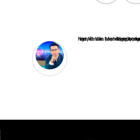
Nguyễn Văn Minh là một trong những chuyên gia hàng đầu về báo 