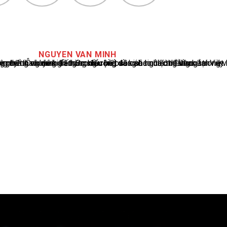
NGUYEN VAN MINH
cáo tin tức thể thao tại Việt Nam, với hơn 10 năm hoạt động trong ngành. Ông có kiến thức sâu rộng và kinh nghiệm đáng kể trong việc phân tích và báo cáo về các sự kiện thể thao hàng đầu. Sự hiểu biết sâu sắc của ông về ngành này đã giúp ông xây dựng uy tín và danh tiếng trong cộng đồng báo chí thể thao.