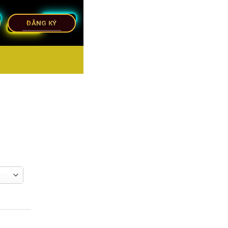
ĐĂNG KÝ