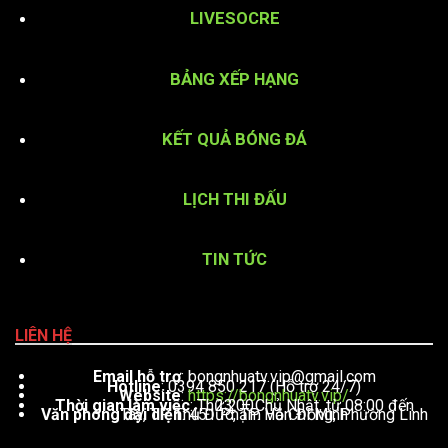
LIVESOCRE
BẢNG XẾP HẠNG
KẾT QUẢ BÓNG ĐÁ
LỊCH THI ĐẤU
TIN TỨC
LIÊN HỆ
Email hỗ trợ
:
bongnhuatv.vip@gmail.com
Hotline
: 0394 850 217 (Hỗ trợ 24/7)
Website
:
https://bongnhuatv.vip/
Thời gian làm việc
: Thứ 2 – Chủ Nhật, từ 08:00 đến 23:00
Văn phòng đại diện
: 451 Phạm Văn Đồng, Phường Linh Tây, TP. Thủ Đức, TP. Hồ Chí Minh