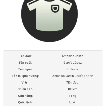
Tên đầu:
Antonino Jastin
Tên cuối:
García López
Tên ngắn:
J. García
Tên tại quê hương:
Antonino Jastin García López
Vị trí:
Tiền đạo
Chiều cao:
180 cm
Cân nặng:
84 kg
Quốc tịch:
Spain