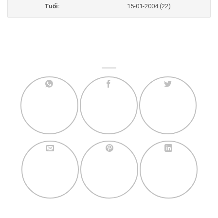
Tuổi:
15-01-2004 (22)