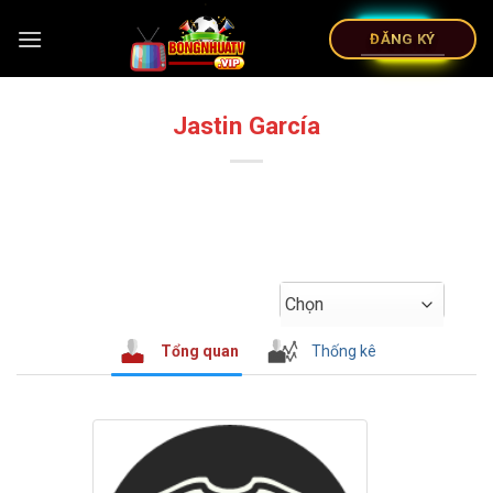
ĐĂNG KÝ
Jastin García
Chọn
Tổng quan
Thống kê