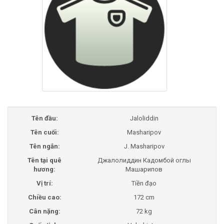
Tên đầu:
Jaloliddin
Tên cuối:
Masharipov
Tên ngắn:
J. Masharipov
Tên tại quê
Джалолиддин Кадомбой оглы
hương:
Машарипов
Vị trí:
Tiền đạo
Chiều cao:
172 cm
Cân nặng:
72 kg