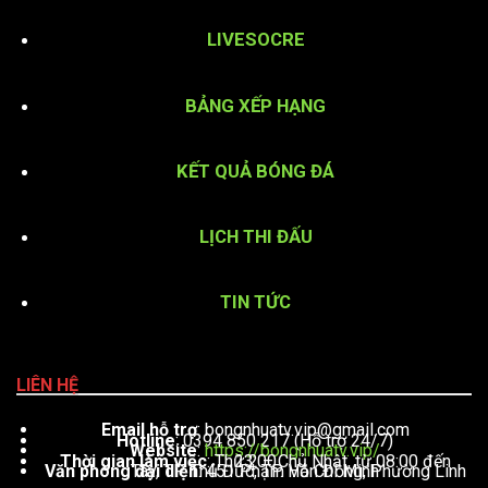
LIVESOCRE
BẢNG XẾP HẠNG
KẾT QUẢ BÓNG ĐÁ
LỊCH THI ĐẤU
TIN TỨC
LIÊN HỆ
Email hỗ trợ
:
bongnhuatv.vip@gmail.com
Hotline
: 0394 850 217 (Hỗ trợ 24/7)
Website
:
https://bongnhuatv.vip/
Thời gian làm việc
: Thứ 2 – Chủ Nhật, từ 08:00 đến 23:00
Văn phòng đại diện
: 451 Phạm Văn Đồng, Phường Linh Tây, TP. Thủ Đức, TP. Hồ Chí Minh