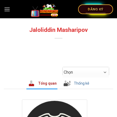
ĐĂNG KÝ
Jaloliddin Masharipov
Chọn
Tổng quan
Thống kê