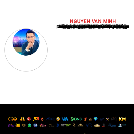
NGUYEN VAN MINH
Nguyễn Văn Minh là một trong những chuyên gia hàng đầu về báo cáo tin tức thể thao tại Việt Nam, với hơn 10 năm hoạt động trong ngành. Ông có kiến thức sâu rộng và kinh nghiệm đáng kể trong việc phân tích và báo cáo về các sự kiện thể thao hàng đầu. Sự hiểu biết sâu sắc của ông về ngành này đã giúp ông xây dựng uy tín và danh tiếng trong cộng đồng báo chí thể thao.