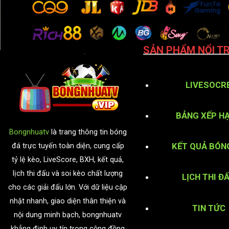
SẢN PHẨM NỔI TR
LIVESOCR
BẢNG XẾP H
Bongnhuatv
là trang thông tin bóng
KẾT QUẢ BÓN
đá trực tuyến toàn diện, cung cấp
tỷ lệ kèo, LiveScore, BXH, kết quả,
lịch thi đấu và soi kèo chất lượng
LỊCH THI Đ
cho các giải đấu lớn. Với dữ liệu cập
nhật nhanh, giao diện thân thiện và
TIN TỨC
nội dung minh bạch, bongnhuatv
khẳng định uy tín trong cộng đồng