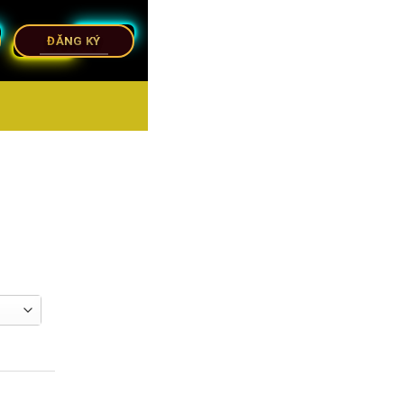
ĐĂNG KÝ