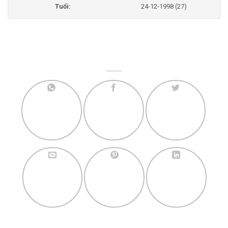
Tuổi:
24-12-1998 (27)