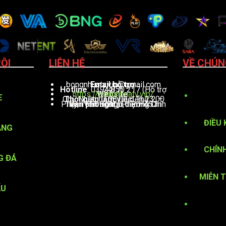
ỘI
LIÊN HỆ
VỀ CHÚN
bongnhuatv.vip@gmail.com
Email hỗ trợ
:
Hotline
: 0394 850 217 (Hỗ trợ 24/7)
https://bongnhuatv.vip/
Website
:
E
: Thứ 2 – Chủ Nhật, từ 08:00 đến 23:00
Thời gian làm việc
Văn phòng đại diện
: 451 Phạm Văn Đồng, Phường Linh Tây, TP. Thủ Đức, TP. Hồ Chí Minh
ĐIỀU 
ẠNG
CHÍN
G ĐÁ
MIỄN 
ẤU