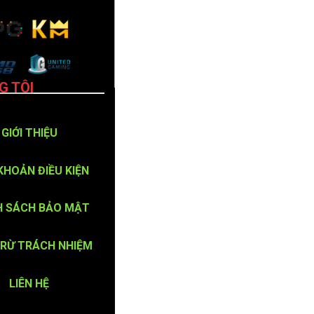
G TÔI
GIỚI THIỆU
KHOẢN ĐIỀU KIỆN
H SÁCH BẢO MẬT
TRỪ TRÁCH NHIỆM
LIÊN HỆ