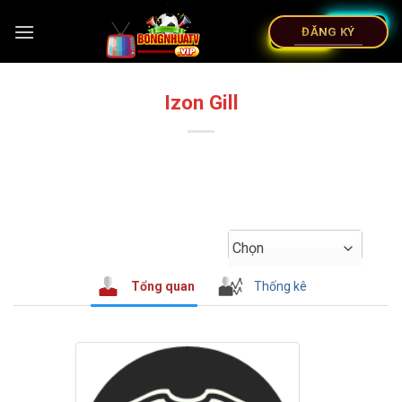
ĐĂNG KÝ
Izon Gill
Chọn
Tổng quan
Thống kê