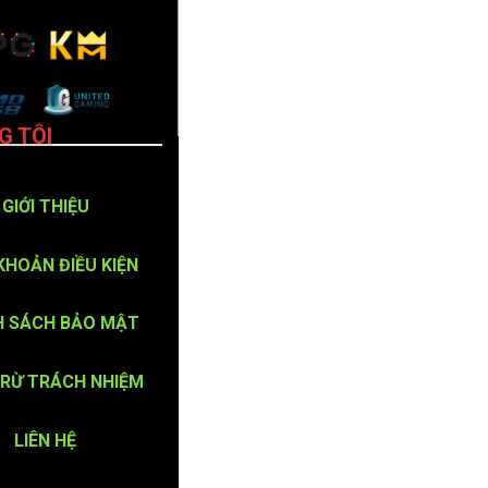
G TÔI
GIỚI THIỆU
KHOẢN ĐIỀU KIỆN
H SÁCH BẢO MẬT
TRỪ TRÁCH NHIỆM
LIÊN HỆ