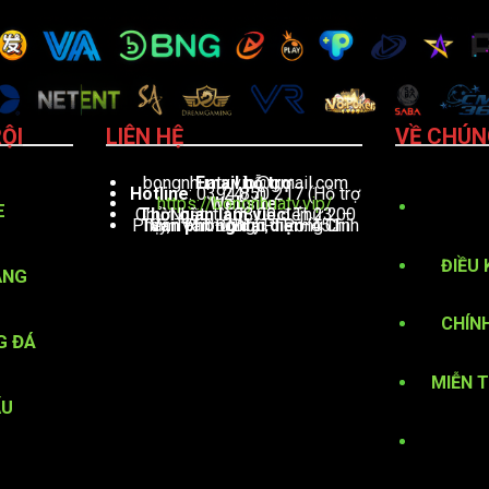
ỘI
LIÊN HỆ
VỀ CHÚN
bongnhuatv.vip@gmail.com
Email hỗ trợ
:
Hotline
: 0394 850 217 (Hỗ trợ 24/7)
https://bongnhuatv.vip/
Website
:
E
: Thứ 2 – Chủ Nhật, từ 08:00 đến 23:00
Thời gian làm việc
Văn phòng đại diện
: 451 Phạm Văn Đồng, Phường Linh Tây, TP. Thủ Đức, TP. Hồ Chí Minh
ĐIỀU 
ẠNG
CHÍN
G ĐÁ
MIỄN 
ẤU