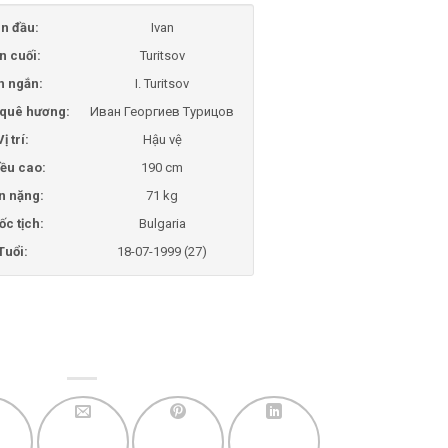
n đầu:
Ivan
n cuối:
Turitsov
n ngắn:
I. Turitsov
i quê hương:
Иван Георгиев Турицов
Vị trí:
Hậu vệ
ều cao:
190 cm
n nặng:
71 kg
ốc tịch:
Bulgaria
Tuổi:
18-07-1999 (27)