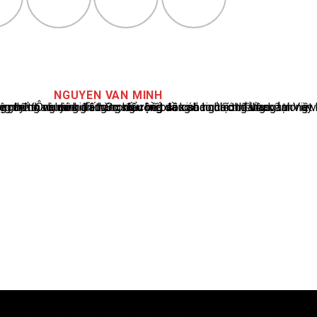
NGUYEN VAN MINH
cáo tin tức thể thao tại Việt Nam, với hơn 10 năm hoạt động trong ngành. Ông có kiến thức sâu rộng và kinh nghiệm đáng kể trong việc phân tích và báo cáo về các sự kiện thể thao hàng đầu. Sự hiểu biết sâu sắc của ông về ngành này đã giúp ông xây dựng uy tín và danh tiếng trong cộng đồng báo chí thể thao.