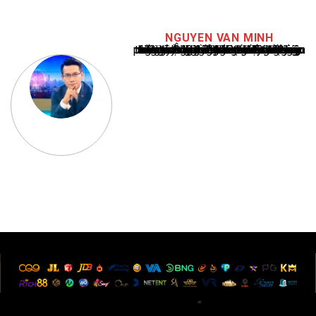
NGUYEN VAN MINH
Nguyễn Văn Minh là một trong những chuyên gia hàng đầu về báo cáo tin tức thể thao tại Việt Nam, với hơn 10 năm hoạt động trong ngành. Ông có kiến thức sâu rộng và kinh nghiệm đáng kể trong việc phân tích và báo cáo về các sự kiện thể thao hàng đầu. Sự hiểu biết sâu sắc của ông về ngành này đã giúp ông xây dựng uy tín và danh tiếng trong cộng đồng báo chí thể thao.