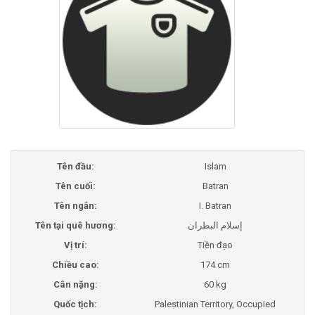
Tên đầu:
Islam
Tên cuối:
Batran
Tên ngắn:
I. Batran
Tên tại quê hương:
إسلام البطران
Vị trí:
Tiền đạo
Chiều cao:
174 cm
Cân nặng:
60 kg
Quốc tịch:
Palestinian Territory, Occupied