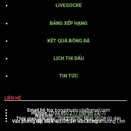
LIVESOCRE
BẢNG XẾP HẠNG
KẾT QUẢ BÓNG ĐÁ
LỊCH THI ĐẤU
TIN TỨC
LIÊN HỆ
Email hỗ trợ
:
bongnhuatv.vip@gmail.com
Hotline
: 0394 850 217 (Hỗ trợ 24/7)
Website
:
https://bongnhuatv.vip/
Thời gian làm việc
: Thứ 2 – Chủ Nhật, từ 08:00 đến 23:00
Văn phòng đại diện
: 451 Phạm Văn Đồng, Phường Linh Tây, TP. Thủ Đức, TP. Hồ Chí Minh