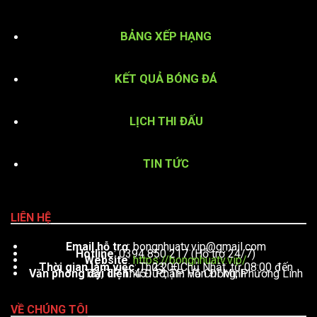
BẢNG XẾP HẠNG
KẾT QUẢ BÓNG ĐÁ
LỊCH THI ĐẤU
TIN TỨC
LIÊN HỆ
Email hỗ trợ
:
bongnhuatv.vip@gmail.com
Hotline
: 0394 850 217 (Hỗ trợ 24/7)
Website
:
https://bongnhuatv.vip/
Thời gian làm việc
: Thứ 2 – Chủ Nhật, từ 08:00 đến 23:00
Văn phòng đại diện
: 451 Phạm Văn Đồng, Phường Linh Tây, TP. Thủ Đức, TP. Hồ Chí Minh
VỀ CHÚNG TÔI