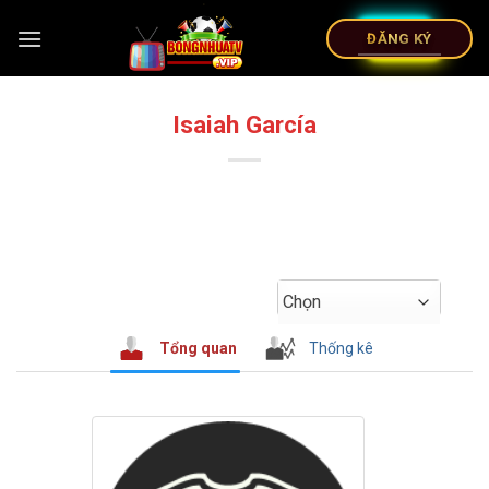
ĐĂNG KÝ
Isaiah García
Chọn
Tổng quan
Thống kê