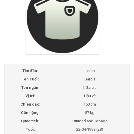
Tên đầu:
Isaiah
Tên cuối:
García
Tên ngắn:
I. García
Vị trí:
Hậu vệ
Chiều cao:
160 cm
Cân nặng:
57 kg
Quốc tịch:
Trinidad and Tobago
Tuổi:
22-04-1998 (28)