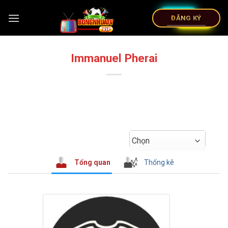
ĐĂNG KÝ
Immanuel Pherai
Chọn
Tổng quan
Thống kê