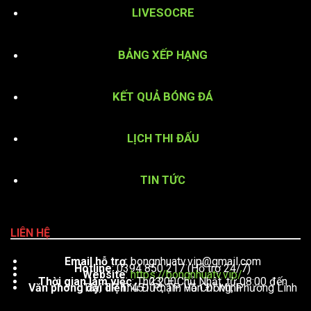
LIVESOCRE
BẢNG XẾP HẠNG
KẾT QUẢ BÓNG ĐÁ
LỊCH THI ĐẤU
TIN TỨC
LIÊN HỆ
Email hỗ trợ
:
bongnhuatv.vip@gmail.com
Hotline
: 0394 850 217 (Hỗ trợ 24/7)
Website
:
https://bongnhuatv.vip/
Thời gian làm việc
: Thứ 2 – Chủ Nhật, từ 08:00 đến 23:00
Văn phòng đại diện
: 451 Phạm Văn Đồng, Phường Linh Tây, TP. Thủ Đức, TP. Hồ Chí Minh