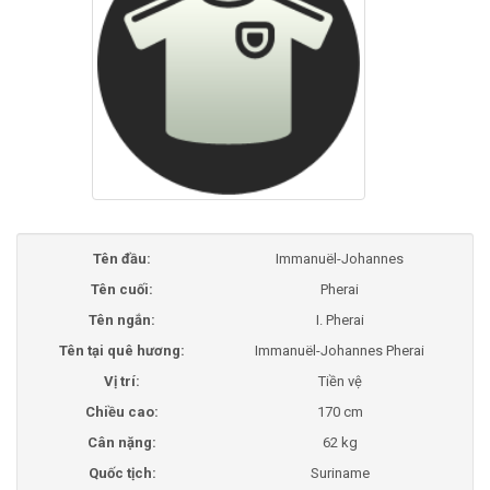
Tên đầu:
Immanuël-Johannes
Tên cuối:
Pherai
Tên ngắn:
I. Pherai
Tên tại quê hương:
Immanuël-Johannes Pherai
Vị trí:
Tiền vệ
Chiều cao:
170 cm
Cân nặng:
62 kg
Quốc tịch:
Suriname