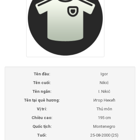
Tên đầu:
Igor
Tên cuối:
Nikić
Tên ngắn:
I. Nikić
Tên tại quê hương:
Игор Никић
Vị trí:
Thủ môn
Chiều cao:
195 cm
Quốc tịch:
Montenegro
Tuổi:
25-08-2000 (25)