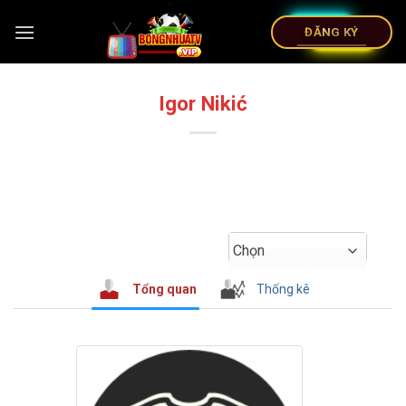
ĐĂNG KÝ
Igor Nikić
Chọn
Tổng quan
Thống kê