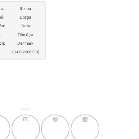
u:
Ifenna
ối:
Dorgu
ắn:
I. Dorgu
:
Tiền đạo
ch:
Denmark
:
23-08-2006 (19)