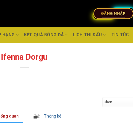
ĐĂNG NHẬP
P HẠNG
KẾT QUẢ BÓNG ĐÁ
LỊCH THI ĐẤU
TIN TỨC
Ifenna Dorgu
Chọn
ổng quan
Thống kê