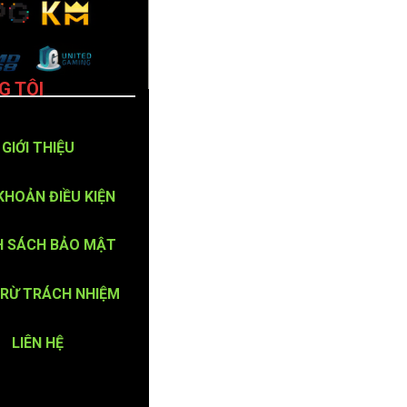
G TÔI
GIỚI THIỆU
KHOẢN ĐIỀU KIỆN
H SÁCH BẢO MẬT
TRỪ TRÁCH NHIỆM
LIÊN HỆ