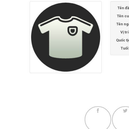
Tên đầ
Tên cu
Tên ng
Vị trí
Quốc tị
Tuổi