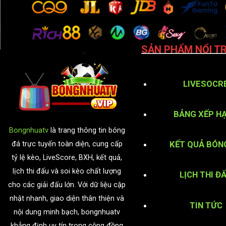
SẢN PHẨM NỔI TR
LIVESOCR
BẢNG XẾP H
Bongnhuatv
là trang thông tin bóng
KẾT QUẢ BÓN
đá trực tuyến toàn diện, cung cấp
tỷ lệ kèo, LiveScore, BXH, kết quả,
lịch thi đấu và soi kèo chất lượng
LỊCH THI Đ
cho các giải đấu lớn. Với dữ liệu cập
nhật nhanh, giao diện thân thiện và
TIN TỨC
nội dung minh bạch, bongnhuatv
khẳng định uy tín trong cộng đồng