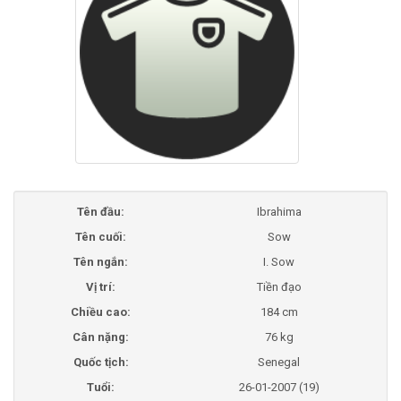
Tên đầu:
Ibrahima
Tên cuối:
Sow
Tên ngắn:
I. Sow
Vị trí:
Tiền đạo
Chiều cao:
184 cm
Cân nặng:
76 kg
Quốc tịch:
Senegal
Tuổi:
26-01-2007 (19)