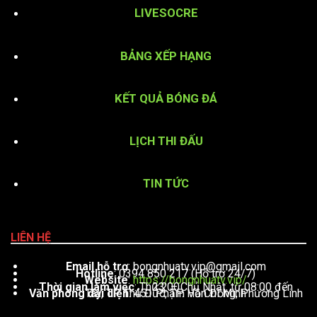
LIVESOCRE
BẢNG XẾP HẠNG
KẾT QUẢ BÓNG ĐÁ
LỊCH THI ĐẤU
TIN TỨC
LIÊN HỆ
Email hỗ trợ
:
bongnhuatv.vip@gmail.com
Hotline
: 0394 850 217 (Hỗ trợ 24/7)
Website
:
https://bongnhuatv.vip/
Thời gian làm việc
: Thứ 2 – Chủ Nhật, từ 08:00 đến 23:00
Văn phòng đại diện
: 451 Phạm Văn Đồng, Phường Linh Tây, TP. Thủ Đức, TP. Hồ Chí Minh