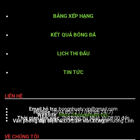
BẢNG XẾP HẠNG
KẾT QUẢ BÓNG ĐÁ
LỊCH THI ĐẤU
TIN TỨC
LIÊN HỆ
Email hỗ trợ
:
bongnhuatv.vip@gmail.com
Hotline
: 0394 850 217 (Hỗ trợ 24/7)
Website
:
https://bongnhuatv.vip/
Thời gian làm việc
: Thứ 2 – Chủ Nhật, từ 08:00 đến 23:00
Văn phòng đại diện
: 451 Phạm Văn Đồng, Phường Linh Tây, TP. Thủ Đức, TP. Hồ Chí Minh
VỀ CHÚNG TÔI