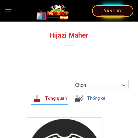
ĐĂNG KÝ
Hijazi Maher
Chọn
Tổng quan
Thống kê